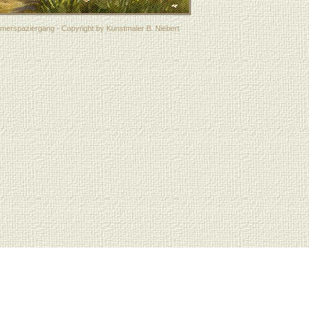
rspaziergang - Copyright by Kunstmaler B. Niebert
 Jahreszeiten": gezeichnete gemalte Vierjahreszeiten, 4-j
lte Frühlingsbilder, Frühlingsgemälde gezeichnete gemalt