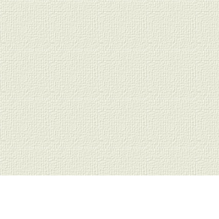
ahreszeiten, 4 Jahreszeiten, gemalte Mutter mit Kind
e Herbstbilder, Herbstgemälde, gezeichnete gemalte