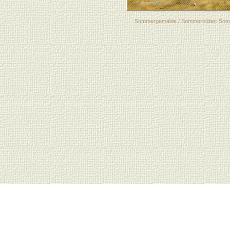
Sommergemälde / Sommerbilder: Somme
Relevante Schlagwörter zur Gemäldeausstellung "Vier
Regenschirm, Schnee, Ausstellung gezeichnete gema