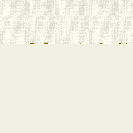
Relevante Suchb
Trauriger gemal
Clownbild gem
Cirkusclown, Cl
Clownbilder, Clown
Clownzeichnung 
gemalte Bilder, 