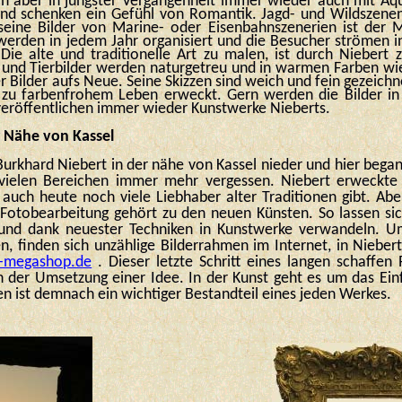
ich aber in jüngster Vergangenheit immer wieder auch mit Aqu
d schenken ein Gefühl von Romantik. Jagd- und Wildszenen
eine Bilder von Marine- oder Eisenbahnszenerien ist der 
werden in jedem Jahr organisiert und die Besucher strömen i
Die alte und traditionelle Art zu malen, ist durch Nieber
und Tierbilder werden naturgetreu und in warmen Farben wi
r Bilder aufs Neue. Seine Skizzen sind weich und fein gezeich
zu farbenfrohem Leben erweckt. Gern werden die Bilder in K
eröffentlichen immer wieder Kunstwerke Nieberts.
r Nähe von Kassel
Burkhard Niebert in der nähe von Kassel nieder und hier began
 vielen Bereichen immer mehr vergessen. Niebert erweckt
 auch heute noch viele Liebhaber alter Traditionen gibt. Aber
Fotobearbeitung gehört zu den neuen Künsten. So lassen sic
 und dank neuester Techniken in Kunstwerke verwandeln. 
, finden sich unzählige Bilderrahmen im Internet, in Nieber
n-megashop.de
. Dieser letzte Schritt eines langen schaffen 
n der Umsetzung einer Idee. In der Kunst geht es um das E
n ist demnach ein wichtiger Bestandteil eines jeden Werkes.