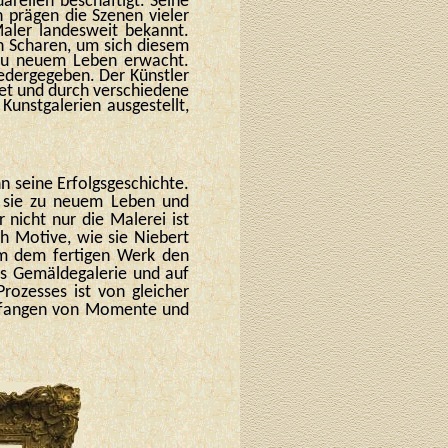
arellen beschäftigt. Seine
 prägen die Szenen vieler
Maler landesweit bekannt.
n Scharen, um sich diesem
t zu neuem Leben erwacht.
edergegeben. Der Künstler
net und durch verschiedene
unstgalerien ausgestellt,
n seine Erfolgsgeschichte.
e sie zu neuem Leben und
 nicht nur die Malerei ist
h Motive, wie sie Niebert
Um dem fertigen Werk den
ts Gemäldegalerie und auf
Prozesses ist von gleicher
infangen von Momente und