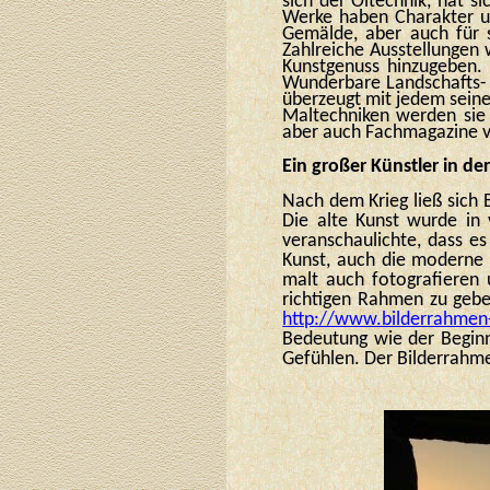
sich der Öltechnik, hat s
Werke haben Charakter un
Gemälde, aber auch für s
Zahlreiche Ausstellungen 
Kunstgenuss hinzugeben. 
Wunderbare Landschafts- 
überzeugt mit jedem seine
Maltechniken werden sie 
aber auch Fachmagazine v
Ein großer Künstler in de
Nach dem Krieg ließ sich 
Die alte Kunst wurde in
veranschaulichte, dass es
Kunst, auch die moderne 
malt auch fotografieren
richtigen Rahmen zu geben
http://www.bilderrahme
Bedeutung wie der Begin
Gefühlen. Der Bilderrahme